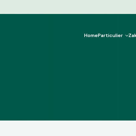
Home
Particulier
Zak
Home
Particulier
Zak