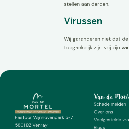
stellen aan derden.
Virussen
Wij garanderen niet dat de 
toegankelijk zijn, vrij zijn
Van de Mort
Schade melden
Over ons
Pastoor Wijnhovenpark 5-7
Veelgestelde vr
5801 BZ Venray
Blogs