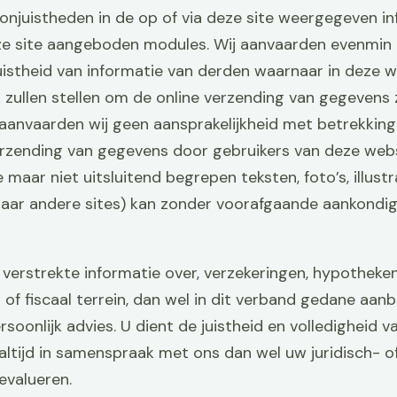
juistheden in de op of via deze site weergegeven inf
ze site aangeboden modules. Wij aanvaarden evenmin a
uistheid van informatie van derden waarnaar in deze 
k zullen stellen om de online verzending van gegevens
, aanvaarden wij geen aansprakelijkheid met betrekkin
rzending van gegevens door gebruikers van deze websi
aar niet uitsluitend begrepen teksten, foto’s, illustra
 naar andere sites) kan zonder voorafgaande aankond
verstrekte informatie over, verzekeringen, hypotheken
ch of fiscaal terrein, dan wel in dit verband gedane a
oonlijk advies. U dient de juistheid en volledigheid va
 altijd in samenspraak met ons dan wel uw juridisch- o
 evalueren.