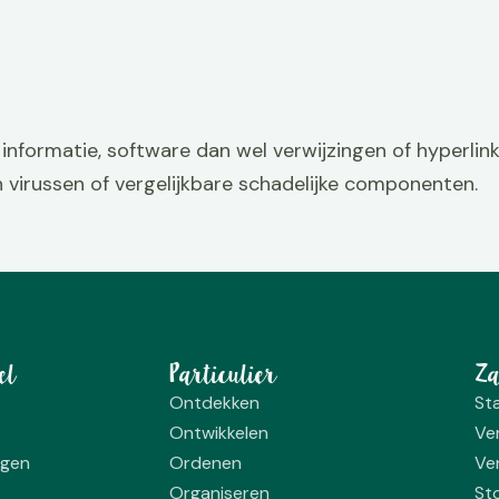
informatie, software dan wel verwijzingen of hyperlink
 van virussen of vergelijkbare schadelijke componenten.
el
Particulier
Za
Ontdekken
St
Ontwikkelen
Ve
agen
Ordenen
Ve
Organiseren
St