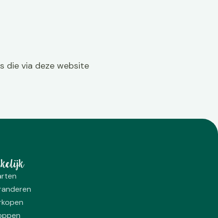
s die via deze website
kelijk
arten
randeren
rkopen
oppen